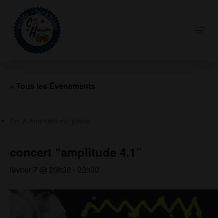
Skip
to
Menu
Close
main
Menu
content
« Tous les Évènements
Cet évènement est passé
concert “amplitude 4.1”
février 7 @ 20h30
-
22h30