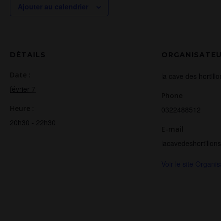
Ajouter au calendrier
DÉTAILS
ORGANISATE
Date :
la cave des hortillo
février 7
Phone
Heure :
0322488512
20h30 - 22h30
E-mail
lacavedeshortillo
Voir le site Organi