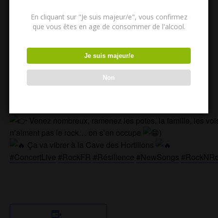
Samedi 07 février
En cliquant sur "Je suis majeur/e", vous confirmez
20h30
que vous êtes en age de consommer de l'alcool.
Au programme :
Je suis majeur/e
NOUVEAUX MORCEAUX
Des titres de notre album “Résilience”
Non
Du rock, de l’énergie, du partage !!!!
Bref : une vraie soirée rock’n’roll comme on les aime
Venez nombreux, ramenez les potes, la famille, les voi
n’aiment pas le rock… on s’en occupe
)
Ça va vibrer à la Cave des Hortillons
#ConcertLive
#RockFR
#Résilience
#NewSongs
#RockNRo