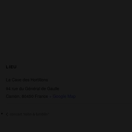
LIEU
La Cave des Hortillons
94 rue du Général de Gaulle
Camon
,
80450
France
+ Google Map
concert “rollin & tumblin”