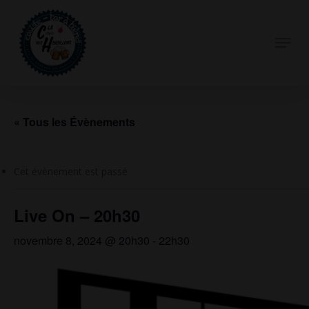
Skip
to
Menu
Close
main
Menu
content
« Tous les Évènements
Cet évènement est passé
Live On – 20h30
novembre 8, 2024 @ 20h30
-
22h30