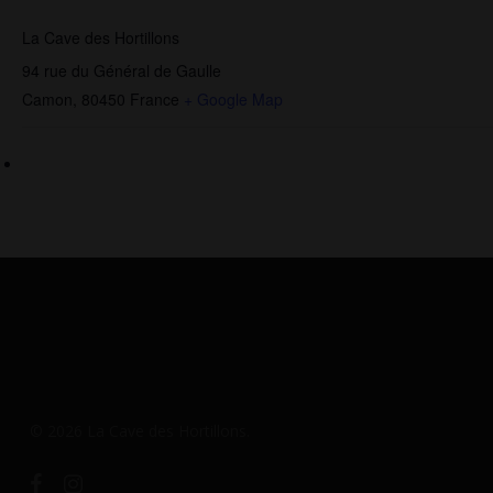
La Cave des Hortillons
94 rue du Général de Gaulle
Camon
,
80450
France
+ Google Map
© 2026 La Cave des Hortillons.
facebook
instagram