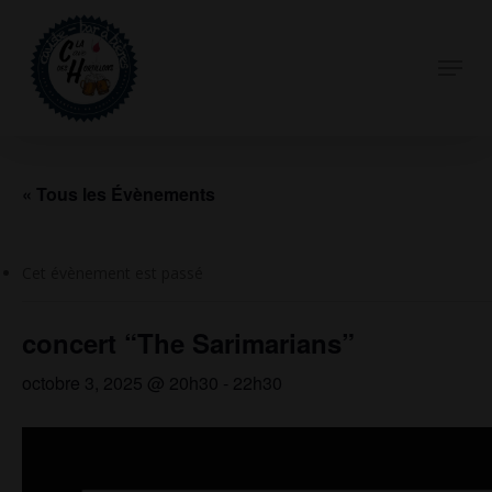
Skip
to
Menu
Close
main
Menu
content
« Tous les Évènements
Cet évènement est passé
concert “The Sarimarians”
octobre 3, 2025 @ 20h30
-
22h30