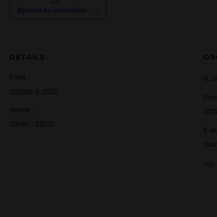
Ajouter au calendrier
DÉTAILS
OR
Date :
la c
octobre 3, 2025
Pho
Heure :
032
20h30 - 22h30
E-m
laca
Voir