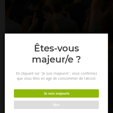
Êtes-vous
majeur/e ?
En cliquant sur "Je suis majeur/e", vous confirmez
que vous êtes en age de consommer de l'alcool.
Je suis majeur/e
Non