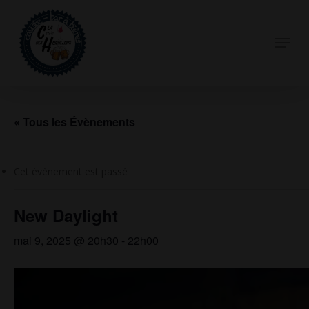
Skip
to
Menu
Close
main
Menu
content
« Tous les Évènements
Cet évènement est passé
New Daylight
mai 9, 2025 @ 20h30
-
22h00